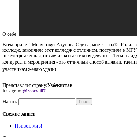
О себе:
Всем привет! Меня зовут Ахунова Одина, мне 21 год✨️. Родил
колледж, закончила этот колледж с отличием, поступила в МГ
целеустремлённая, отзывчивая и активная девушка. Легко найд
конкурсы и мероприятия - это отличный способ выявить талан
участникам желаю удачи!
Представляет страну:
Узбекистан
Instagram:
@rosevii07
Найти:
Свежие записи
Привет, мир!