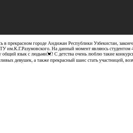
ась в прекрасном городе Андижан Республики Узбекистан, зако
УТУ им.К.Г.Разумовского. На данный момент являюсь студентом
у общий язык с людьми💓! С детства очень люблю такие конкурс
тливых девушек, а также прекрасный шанс стать участницей, в